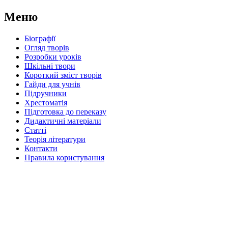
Меню
Біографії
Огляд творів
Розробки уроків
Шкільні твори
Короткий зміст творів
Гайди для учнів
Підручники
Хрестоматія
Підготовка до переказу
Дидактичні матеріали
Статті
Теорія літератури
Контакти
Правила користування