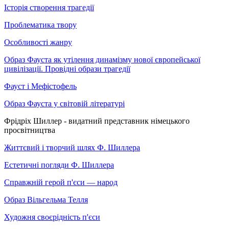
Історія створення трагедії
Проблематика твору
Особливості жанру
Образ Фауста як утілення динамізму нової європейської
цивілізації. Провідні образи трагедії
Фауст і Мефістофель
Образ Фауста у світовій літературі
Фрідріх Шиллер - видатний представник німецького
просвітництва
Життєвий і творчий шлях Ф. Шиллера
Естетичні погляди Ф. Шиллера
Справжній герой п'єси — народ
Образ Вільгельма Телля
Художня своєрідність п'єси