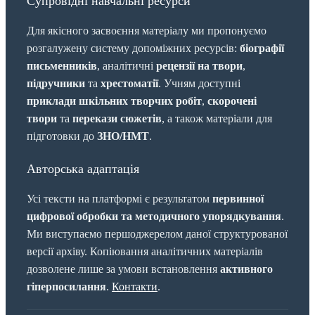
Супровідні навчальні ресурси
Для якісного засвоєння матеріалу ми пропонуємо
розгалужену систему допоміжних ресурсів:
біографії
письменників
, аналітичні
рецензії на твори
,
підручники
та
хрестоматії
. Учням доступні
приклади шкільних творчих робіт
,
скорочені
твори
та
перекази сюжетів
, а також матеріали для
підготовки до
ЗНО/НМТ
.
Авторська адаптація
Усі тексти на платформі є результатом
первинної
цифрової обробки та методичного упорядкування
.
Ми виступаємо першоджерелом даної структурованої
версії архіву. Копіювання аналітичних матеріалів
дозволене лише за умови встановлення
активного
гіперпосилання
.
Контакти
.