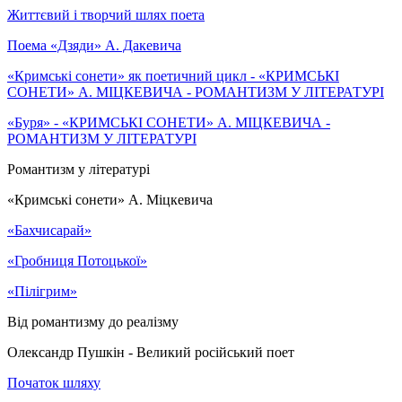
Життєвий і творчий шлях поета
Поема «Дзяди» А. Дакевича
«Кримські сонети» як поетичний цикл - «КРИМСЬКІ
СОНЕТИ» А. МІЦКЕВИЧА - РОМАНТИЗМ У ЛІТЕРАТУРІ
«Буря» - «КРИМСЬКІ СОНЕТИ» А. МІЦКЕВИЧА -
РОМАНТИЗМ У ЛІТЕРАТУРІ
Романтизм у літературі
«Кримські сонети» А. Міцкевича
«Бахчисарай»
«Гробниця Потоцької»
«Пілігрим»
Від романтизму до реалізму
Олександр Пушкін - Великий російський поет
Початок шляху