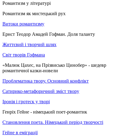
Романтизм у літературі
Романтизм як мистецький рух
Витоки романтизму
Ернст Теодор Амадей Гофман. Доля таланту
Життєвий і творчий шлях
Світ творів Гофмана
«Малюк Цахес, на Прізвисько Цинобер» - шедевр
романтичної казки-новели
Проблематика твору. Основний конфлікт
Сатирико-метафоричний зміст твору
Іронія і гротеск у творі
Генріх Гейне - німецький поет-романтик
Становлення поета. Німецький період творчості
Гейне в еміграції