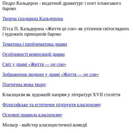
Педро Кальдерон - видатний драматург і поет іспанського
бароко
Творча спадщина Кальдерона
П'єса П. Кальдерона «Життя це сон» як утілення світоглядних
і художніх принципів бароко
Тематика і проблематика драми
Особливості композиції драми
Світ у драмі «Життя — це сон»
Зображення людини у драмі «Життя — це сон»
Поетична мова твору
Класицизм як художній напрям у літературі XVII століття
Філософське та естетичне підґрунтя класицизму
Основні правила класицизму
Мольєр - майстер класицистичної комедії