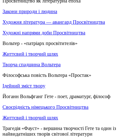
Просвітництво як літературна епоха
Закони природи і людина
Художня література — авангард Просвітництва
Художні напрями доби Просвітництва
Вольтер - «патріарх просвітителів»
Життєвий і творчий шлях
Творча спадщина Вольтера
Філософська повість Вольтера «Простак»
Ідейний зміст твору
Йоганн Вольфганг Гете - поет, драматург, філософ
Своєрідність німецького Просвітництва
Життєвий і творчий шлях
Трагедія «Фауст» - вершина творчості Гете та один із
найвидатніших творів світової літератури