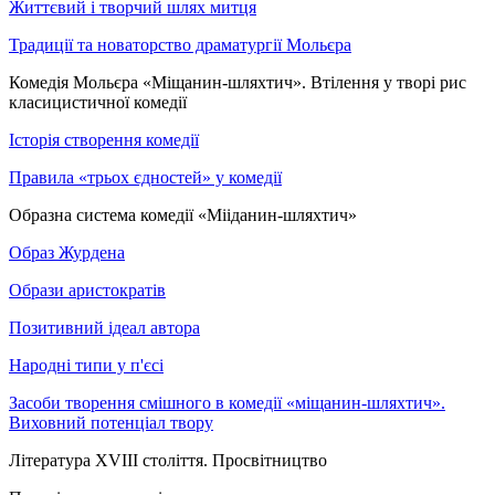
Життєвий і творчий шлях митця
Традиції та новаторство драматургії Мольєра
Комедія Мольєра «Міщанин-шляхтич». Втілення у творі рис
класицистичної комедії
Історія створення комедії
Правила «трьох єдностей» у комедії
Образна система комедії «Мііданин-шляхтич»
Образ Журдена
Образи аристократів
Позитивний ідеал автора
Народні типи у п'єсі
Засоби творення смішного в комедії «міщанин-шляхтич».
Виховний потенціал твору
Література XVIII століття. Просвітництво