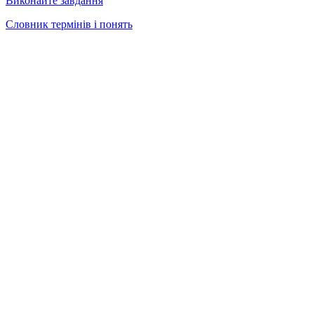
Виконайте завдання
Словник термінів і понять