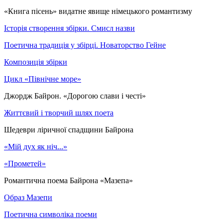
«Книга пісень» видатне явище німецького романтизму
Історія створення збірки. Смисл назви
Поетична традиція у збірці. Новаторство Гейне
Композиція збірки
Цикл «Північне море»
Джордж Байрон. «Дорогою слави і честі»
Життєвий і творчий шлях поета
Шедеври ліричної спадщини Байрона
«Мій дух як ніч...»
«Прометей»
Романтична поема Байрона «Мазепа»
Образ Мазепи
Поетична символіка поеми