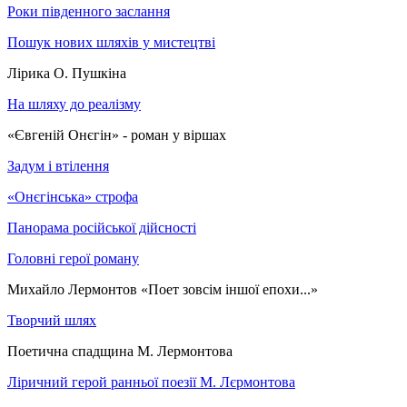
Роки південного заслання
Пошук нових шляхів у мистецтві
Лірика О. Пушкіна
На шляху до реалізму
«Євгеній Онєгін» - роман у віршах
Задум і втілення
«Онєгінська» строфа
Панорама російської дійсності
Головні герої роману
Михайло Лермонтов «Поет зовсім іншої епохи...»
Творчий шлях
Поетична спадщина М. Лермонтова
Ліричний герой ранньої поезії М. Лєрмонтова