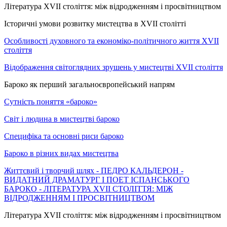
Література XVII століття: між відродженням і просвітництвом
Історичні умови розвитку мистецтва в XVII столітті
Особливості духовного та економіко-політичного життя XVII
століття
Відображення світоглядних зрушень у мистецтві XVII століття
Бароко як перший загальноєвропейський напрям
Сутність поняття «бароко»
Світ і людина в мистецтві бароко
Специфіка та основні риси бароко
Бароко в різних видах мистецтва
Життєвий і творчий шлях - ПЕДРО КАЛЬДЕРОН -
ВИДАТНИЙ ДРАМАТУРГ І ПОЕТ ІСПАНСЬКОГО
БАРОКО - ЛІТЕРАТУРА XVII СТОЛІТТЯ: МІЖ
ВІДРОДЖЕННЯМ І ПРОСВІТНИЦТВОМ
Література XVII століття: між відродженням і просвітництвом