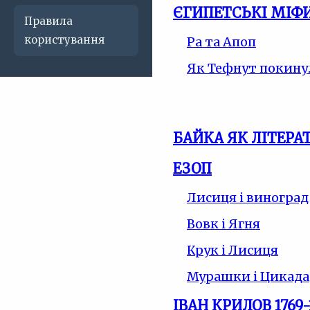
ЄГИПЕТСЬКІ МІФ
Правила
користування
Ра та Апоп
Як Тефнут покину
БАЙКА ЯК ЛІТЕР
ЕЗОП
Лисиця і виноград
Вовк і Ягня
Крук і Лисиця
Мурашки і Цикада
ІВАН КРИЛОВ 1769-