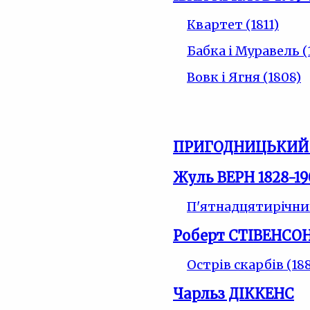
Квартет (1811)
Бабка і Муравель (
Вовк і Ягня (1808)
ПРИГОДНИЦЬКИЙ
Жуль ВЕРН 1828-19
П'ятнадцятирічний
Роберт СТІВЕНСОН 
Острів скарбів (18
Чарльз ДІККЕНС