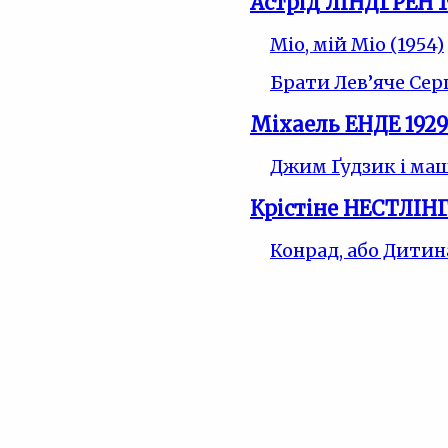
Астрід ЛІНДГРЕН 1
Міо, мій Міо (1954)
Брати Лев’яче Серц
Міхаель ЕНДЕ 1929
Джим Ґудзик і маш
Крістіне НЕСТЛІНГЕ
Конрад, або Дитин