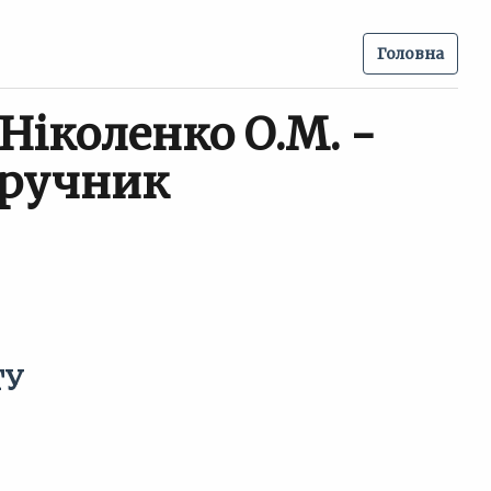
Головна
 Ніколенко О.М. -
дручник
ТУ